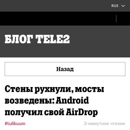
RUS
Блог Tele2
Назад
Стены рухнули, мосты
возведены: Android
получил свой AirDrop
#tulikuum
3-минутное чтение