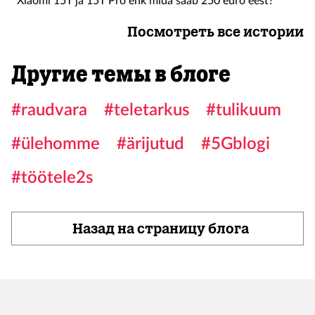
Xiaomi 15T ja 15T Pro ehk mida saab 250 euro eest?
Посмотреть все истории
Другие темы в блоге
#raudvara
#teletarkus
#tulikuum
#ülehomme
#ärijutud
#5Gblogi
#töötele2s
Назад на страницу блога