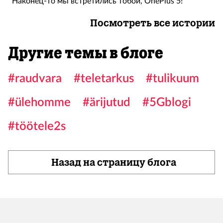
Наконец-то мы встретились тобой, OnePlus 5!
Посмотреть все истории
Другие темы в блоге
#raudvara
#teletarkus
#tulikuum
#ülehomme
#ärijutud
#5Gblogi
#töötele2s
Назад на страницу блога