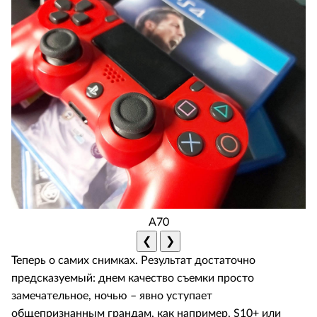
A70
❮
❯
Теперь о самих снимках. Результат достаточно
предсказуемый: днем качество съемки просто
замечательное, ночью – явно уступает
общепризнанным грандам, как например, S10+ или