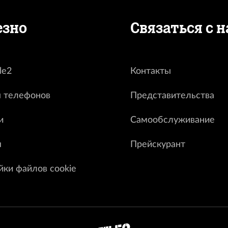
езно
Связаться с 
le2
Контакты
 телефонов
Представительства
и
Самообслуживание
я
Прейскурант
йки файлов cookie