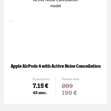
Apple AirPods 4 with Active Noise Cancellation
В рассрочку
Полная цена
7.15 €
209
Льготная цена
199 €
48 мес.