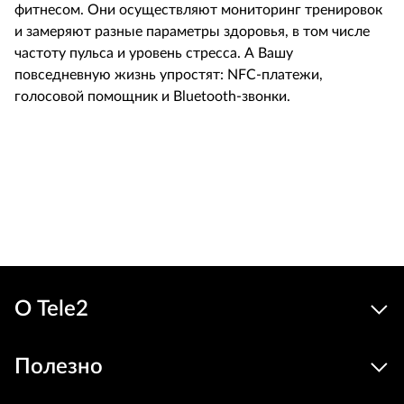
фитнесом. Они осуществляют мониторинг тренировок
и замеряют разные параметры здоровья, в том числе
частоту пульса и уровень стресса. А Вашу
повседневную жизнь упростят: NFC-платежи,
голосовой помощник и Bluetooth-звонки.
Льготн
249
229 €
Устройства
цена
В корзину
О Tele2
Полезно