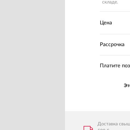
складе.
Цена
Рассрочка
Платите по
Эт
Доставка свы