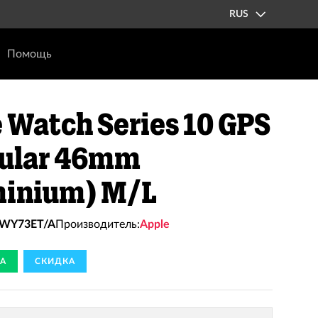
RUS
Помощь
 Watch Series 10 GPS
lular 46mm
minium) M/L
WY73ET/A
Производитель:
Apple
А
СКИДКА