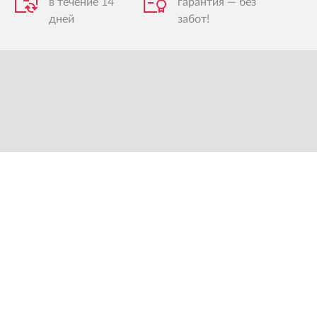
в течение 14
гарантия — без
дней
забот!