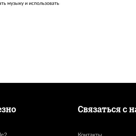
ать музыку и использовать
Уст
езно
Связаться с 
le2
Контакты