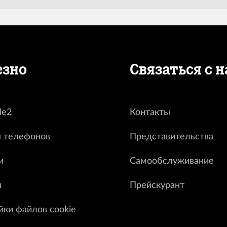
езно
Связаться с 
le2
Контакты
 телефонов
Представительства
и
Самообслуживание
я
Прейскурант
йки файлов cookie