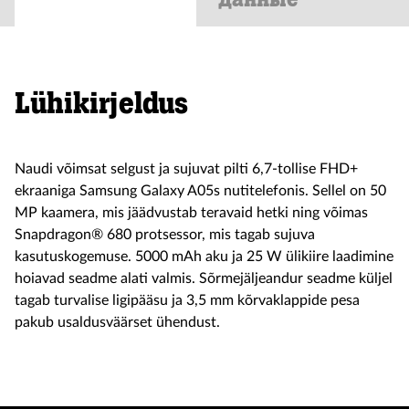
Lühikirjeldus
Naudi võimsat selgust ja sujuvat pilti 6,7-tollise FHD+
ekraaniga Samsung Galaxy A05s nutitelefonis. Sellel on 50
MP kaamera, mis jäädvustab teravaid hetki ning võimas
Snapdragon® 680 protsessor, mis tagab sujuva
kasutuskogemuse. 5000 mAh aku ja 25 W ülikiire laadimine
hoiavad seadme alati valmis. Sõrmejäljeandur seadme küljel
tagab turvalise ligipääsu ja 3,5 mm kõrvaklappide pesa
pakub usaldusväärset ühendust.