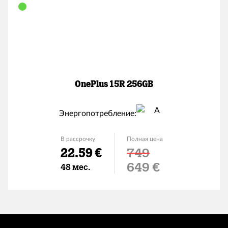
OnePlus 15R 256GB
Энергопотребление:
В рассрочку
Полная цена
22.59 €
749
Льготная цена
649 €
48 мес.