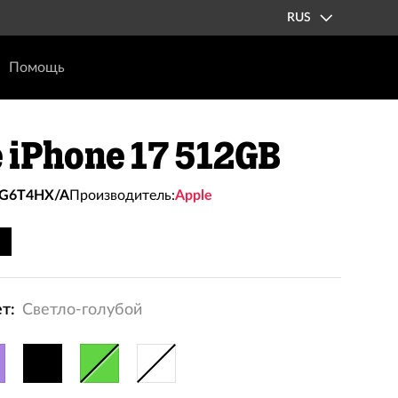
RUS
Помощь
 iPhone 17 512GB
G6T4HX/A
Производитель:
Apple
т:
Светло-голубой