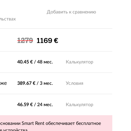
Добавить к сравнению
льствах
Льготная цена
1279
1169 €
40.45 €
/
48 мес.
Калькулятор
зже
389.67 €
/
3 мес.
Условия
46.59 €
/
24 мес.
Калькулятор
основании Smart Rent обеспечивает бесплатное
е устройства