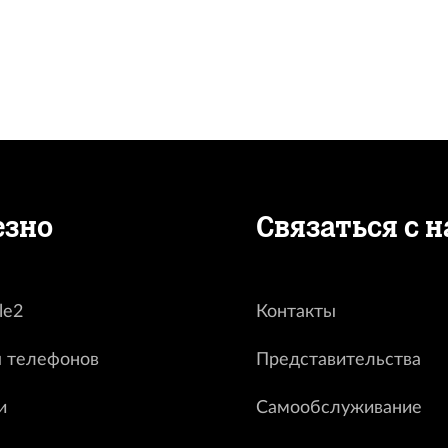
езно
Связаться с 
le2
Контакты
 телефонов
Представительства
и
Самообслуживание