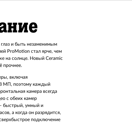
ание
 глаз и быть незаменимым
й ProMotion стал ярче, чем
же на солнце. Новый Ceramic
ё прочнее.
еры, включая
48 МП, поэтому каждый
фронтальная камера всегда
део с обеих камер
— быстрый, умный и
сов, а когда он разрядится,
, сверхбыстрое подключение