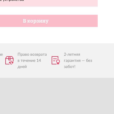
В корзину
ше
Право возврата
2-летняя
в течение 14
гарантия — без
дней
забот!