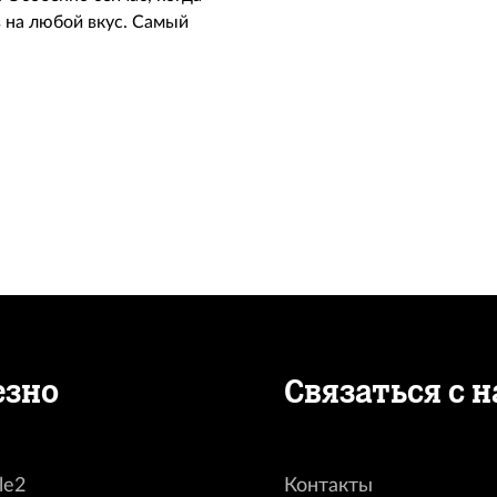
 на любой вкус. Самый
езно
Связаться с 
le2
Контакты