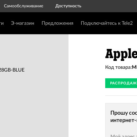
Самообслуживание
Доступность
ги
Э-магазин
Предложения
Подключайтесь к Tele2
Apple
Код товара:
M
РАСПРОДАЖ
Прошу соо
интернет-
Мой адрес 