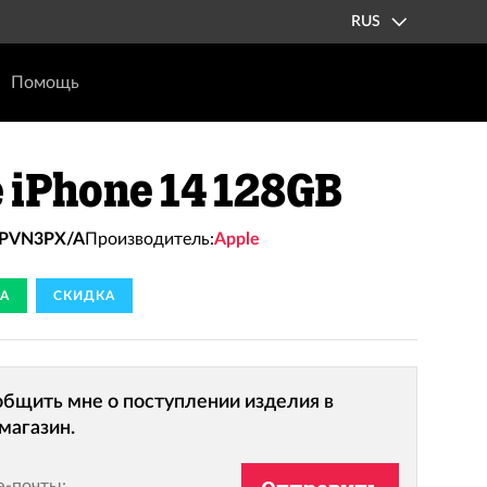
RUS
Помощь
 iPhone 14 128GB
PVN3PX/A
Производитель:
Apple
А
СКИДКА
бщить мне о поступлении изделия в
магазин.
э-почты: