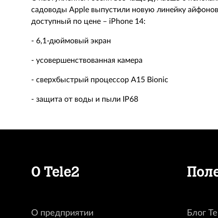
садоводы Apple выпустили новую линейку айфонов
доступный по цене – iPhone 14:
- 6,1-дюймовый экран
- усовершенствованная камера
- сверхбыстрый процессор A15 Bionic
- защита от воды и пыли IP68
О Tele2
Пол
О предприятии
Блог Te