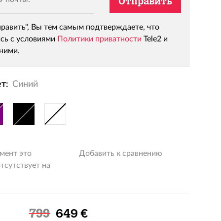
Отправить
равить", Вы тем самым подтверждаете, что
сь с условиями
Политики приватности
Tele2 и
 ними.
т:
Синий
мент это
Добавить к сравнению
тсутствует на
Льготная цена
799
649 €