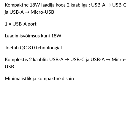
Kompaktne 18W laadija koos 2 kaabliga : USB-A → USB-C
ja USB-A → Micro-USB
1 × USB-A port
Laadimisvõimsus kuni 18W
Toetab QC 3.0 tehnoloogiat
Komplektis 2 kaablit: USB-A → USB-C ja USB-A → Micro-
USB
Minimalistlik ja kompaktne disain
19.9 €
Устройства
цена
В корзину