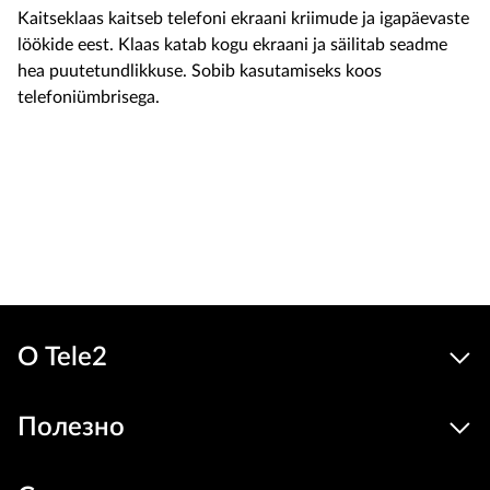
Kaitseklaas kaitseb telefoni ekraani kriimude ja igapäevaste
löökide eest. Klaas katab kogu ekraani ja säilitab seadme
hea puutetundlikkuse. Sobib kasutamiseks koos
telefoniümbrisega.
19.9 €
Устройства
цена
В корзину
О Tele2
Полезно