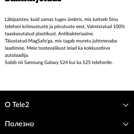
Läbipaistev, kuid samas tugev ümbris, mis kaitseb Sinu
telefoni kriimustuste ja põrutuste eest. Valmistatud 100%
taaskasutatud plastikust. Antibakteriaalne.
Täiustatud MagSafe'ga, mis tagab muretu juhtmevaba
laadimise. Meie tootevalikust leiad ka kokkusobiva
autolaadija.
Sobib nii Samsung Galaxy S24 kui ka S25 telefonile.
О Tele2
Полезно