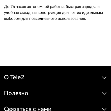
До 76 часов автономной работы, быстрая зарядка и
удобная складная конструкция делают их идеальным
выбором для повседневного использования.
Льгот
129
89 €
Устройства
цена
В корзину
О Tele2
Полезно
Связаться с нами