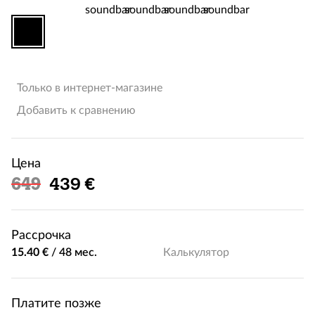
Только в интернет-магазине
Добавить к сравнению
Цена
Льготная цена
649
439 €
Рассрочка
15.40 €
/
48 мес.
Калькулятор
Платите позже