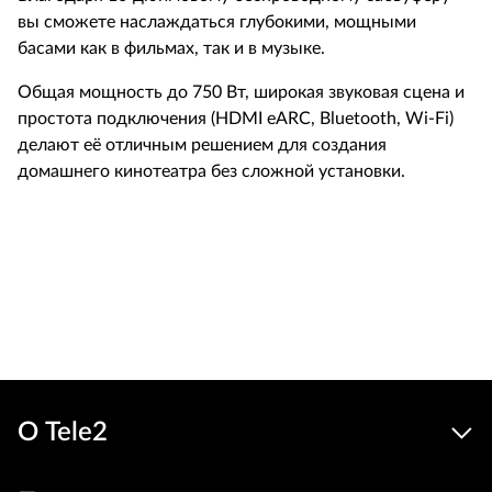
вы сможете наслаждаться глубокими, мощными
басами как в фильмах, так и в музыке.
Общая мощность до 750 Вт, широкая звуковая сцена и
простота подключения (HDMI eARC, Bluetooth, Wi-Fi)
делают её отличным решением для создания
домашнего кинотеатра без сложной установки.
Льготн
649
439 €
Устройства
цена
В корзину
О Tele2