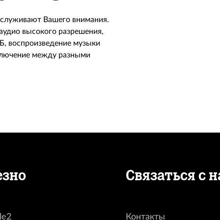
заслуживают Вашего внимания.
 аудио высокого разрешения,
Б, воспроизведение музыки
еключение между разными
езно
Связаться с 
le2
Контакты