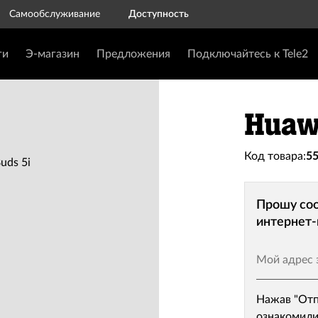
Самообслуживание
Доступность
ги
Э-магазин
Предложения
Подключайтесь к Tele2
Huawe
Код товара:
5
Прошу соо
интернет-
Мой адрес 
Нажав "Отп
ознакомили