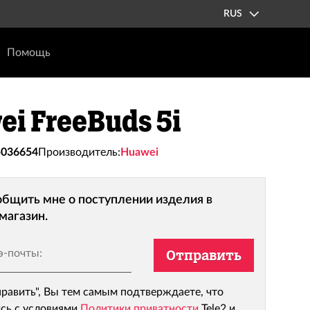
RUS
Помощь
i FreeBuds 5i
5036654
Производитель:
Huawei
бщить мне о поступлении изделия в
магазин.
э-почты:
Отправить
равить", Вы тем самым подтверждаете, что
сь с условиями
Политики приватности
Tele2 и