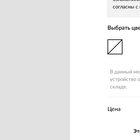
согласны с
Выбрать цве
В данный мо
устройство о
складе.
Цена
Эт