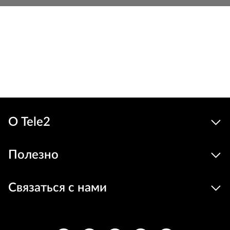
Льготн
1149
699 €
Устройства
цена
В корзину
О Tele2
Полезно
Связаться с нами