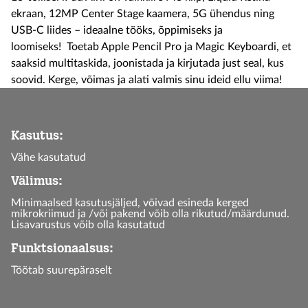
ekraan, 12MP Center Stage kaamera, 5G ühendus ning
USB-C liides – ideaalne tööks, õppimiseks ja
loomiseks!
Toetab Apple Pencil Pro ja Magic Keyboardi, et
saaksid multitaskida, joonistada ja kirjutada just seal, kus
soovid. Kerge, võimas ja alati valmis sinu ideid ellu viima!
Kasutus:
Vähe kasutatud
Välimus:
Minimaalsed kasutusjäljed, võivad esineda kerged
mikrokriimud ja /või pakend võib olla rikutud/määrdunud.
Lisavarustus võib olla kasutatud
Funktsionaalsus:
Töötab suurepäraselt